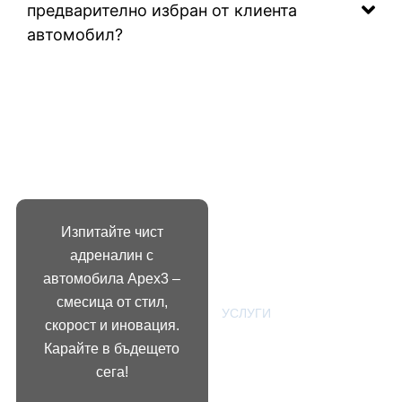
предварително избран от клиента
автомобил?
БЪРЗ
СВЪРЖЕТЕ
ДОСТЪП
СЕ С НАС
Изпитайте чист
НАЧАЛО
+359899869
адреналин с
автомобила Apex3 –
ЗА НАС
apex3@abv.
смесица от стил,
УСЛУГИ
Бул.
скорост и иновация.
„Александъ
БЛОГ
Карайте в бъдещето
Стамболийс
сега!
КОНТАКТ
114 1303