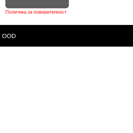
София
Политика за поверителност
 OOD