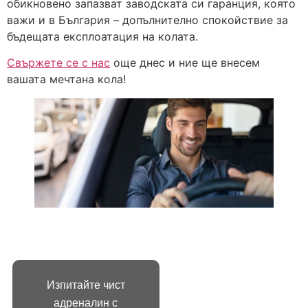
обикновено запазват заводската си гаранция, която
важи и в България – допълнително спокойствие за
бъдещата експлоатация на колата.
Свържете се с нас
още днес и ние ще внесем
вашата мечтана кола!
БЪРЗ
СВЪРЖЕТЕ
ДОСТЪП
СЕ С НАС
Изпитайте чист
НАЧАЛО
+359899869
адреналин с