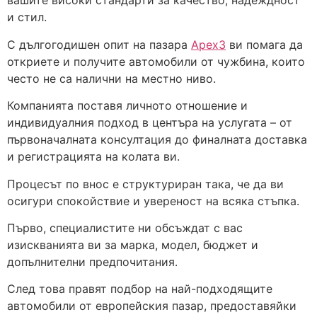
вашите високи стандарти за качество, надеждност
и стил.
С дългогодишен опит на пазара
Apex3
ви помага да
откриете и получите автомобили от чужбина, които
често не са налични на местно ниво.
Компанията поставя личното отношение и
индивидуалния подход в центъра на услугата – от
първоначалната консултация до финалната доставка
и регистрацията на колата ви.
Процесът по внос е структуриран така, че да ви
осигури спокойствие и увереност на всяка стъпка.
Първо, специалистите ни обсъждат с вас
изискванията ви за марка, модел, бюджет и
допълнителни предпочитания.
След това правят подбор на най-подходящите
автомобили от европейския пазар, предоставяйки