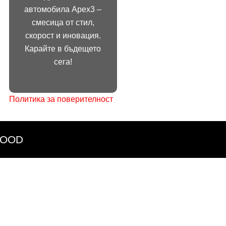
автомобила Apex3 –
ЗА НАС
apex3@abv.
смесица от стил,
УСЛУГИ
Бул.
скорост и иновация.
„Александъ
БЛОГ
Карайте в бъдещето
Стамболийс
сега!
КОНТАКТ
114 1303
София
Политика за поверителност
OOD