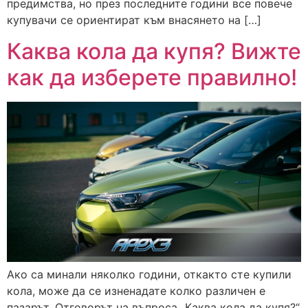
предимства, но през последните години все повече
купувачи се ориентират към внасянето на […]
Каква кола да купя? Вижте
как да изберете правилно!
Ако са минали няколко години, откакто сте купили
кола, може да се изненадате колко различен е
пазарът. Отговорът на въпроса „Каква кола да купя?“