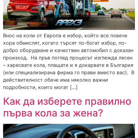
Внос на коли от Европа е избор, който все повече
хора обмислят, когато търсят по-богат избор, по-
добро оборудване и качествен автомобил с доказан
произход. На пръв поглед процесът изглежда лесен
– харесвате кола, плащате и я докарвате в България
(или специализирана фирма го прави вместо вас). В
действителност обаче има няколко важни
подробности, които могат […]
Как да изберете правилно
първа кола за жена?