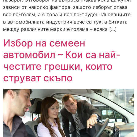
зависи от няколко фактора, защото изборът става
все по-голям, а с това и все по-труден. Иновациите
в автомобилната индустрия вече са тук, а битката
между различните марки е голяма – всяка […]
Избор на семеен
автомобил – Кои са най-
честите грешки, които
струват скъпо