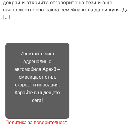
докрай и открийте отговорите на тези и още
въпроси относно каква семейна кола да си купя. Да
[…]
БЪРЗ
СВЪРЖЕТЕ
ДОСТЪП
СЕ С НАС
Изпитайте чист
НАЧАЛО
+359899869
адреналин с
автомобила Apex3 –
ЗА НАС
apex3@abv.
смесица от стил,
УСЛУГИ
Бул.
скорост и иновация.
„Александъ
БЛОГ
Карайте в бъдещето
Стамболийс
сега!
КОНТАКТ
114 1303
София
Политика за поверителност